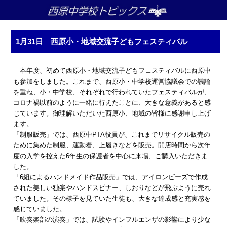
1月31日 西原小・地域交流子どもフェスティバル
本年度、初めて西原小・地域交流子どもフェスティバルに西原中
も参加をしました。これまで、西原小・中学校運営協議会での議論
を重ね、小・中学校、それぞれで行われていたフェスティバルが、
コロナ禍以前のように一緒に行えたことに、大きな意義があると感
じています。御理解いただいた西原小、地域の皆様に感謝申し上げ
ます。
「制服販売」では、西原中PTA役員が、これまでリサイクル販売の
ために集めた制服、運動着、上履きなどを販売。開店時間から次年
度の入学を控えた6年生の保護者を中心に来場、ご購入いただきま
した。
「6組によるハンドメイド作品販売」では、アイロンビーズで作成
された美しい独楽やハンドスピナー、しおりなどが飛ぶように売れ
ていました。その様子を見ていた生徒も、大きな達成感と充実感を
感じていました。
「吹奏楽部の演奏」では、試験やインフルエンザの影響により少な