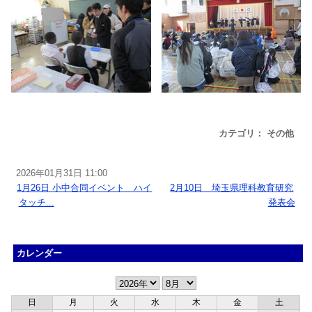
カテゴリ： その他
2026年01月31日 11:00
«
1月26日 小中合同イベント ハイ
2月10日 埼玉県理科教育研究
タッチ...
発表会
»
カレンダー
日
月
火
水
木
金
土