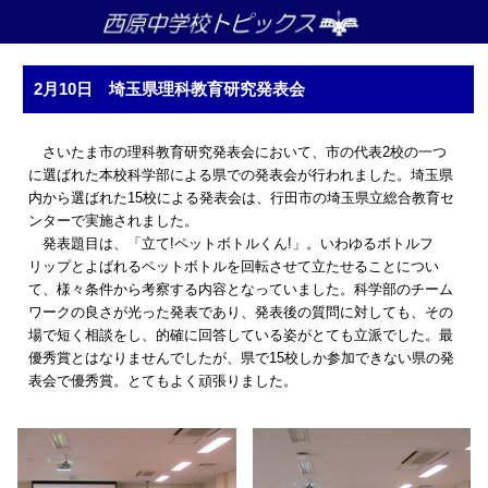
2月10日 埼玉県理科教育研究発表会
さいたま市の理科教育研究発表会において、市の代表2校の一つ
に選ばれた本校科学部による県での発表会が行われました。埼玉県
内から選ばれた15校による発表会は、行田市の埼玉県立総合教育セ
ンターで実施されました。
発表題目は、「立て!ペットボトルくん!」。いわゆるボトルフ
リップとよばれるペットボトルを回転させて立たせることについ
て、様々条件から考察する内容となっていました。科学部のチーム
ワークの良さが光った発表であり、発表後の質問に対しても、その
場で短く相談をし、的確に回答している姿がとても立派でした。最
優秀賞とはなりませんでしたが、県で15校しか参加できない県の発
表会で優秀賞。とてもよく頑張りました。