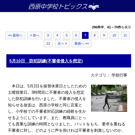
296件中、61～70件
を表示
«« 最初へ
« 前へ
3
4
5
6
7
8
9
10
11
12
次へ »
最後へ »»
5月10日 防犯訓練(不審者侵入を想定)
カテゴリ： 学校行事
本日は、5月2日を振替休業日としたための
土曜授業日。3時間目に不審者の侵入を想定
した防犯訓練を行いました。不審者の侵入を
知らせる放送は、西原小学校と同じ言葉と
し、小学校での不審者対応訓練の経験を生か
せるようにしています。また、教職員にとっ
ても貴重な訓練の時間となりました。バットをもち、要求を重ねる
不審者に対し、どのように声を掛ければ不審者を刺激しないのか、