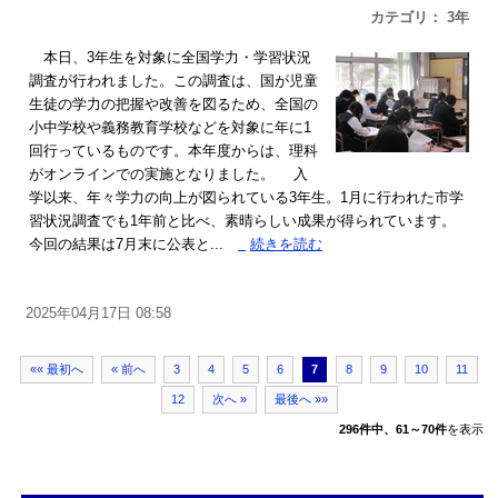
カテゴリ： 3年
本日、3年生を対象に全国学力・学習状況
調査が行われました。この調査は、国が児童
生徒の学力の把握や改善を図るため、全国の
小中学校や義務教育学校などを対象に年に1
回行っているものです。本年度からは、理科
がオンラインでの実施となりました。 入
学以来、年々学力の向上が図られている3年生。1月に行われた市学
習状況調査でも1年前と比べ、素晴らしい成果が得られています。
今回の結果は7月末に公表と...
»
続きを読む
2025年04月17日 08:58
«« 最初へ
« 前へ
3
4
5
6
7
8
9
10
11
12
次へ »
最後へ »»
296件中、61～70件
を表示