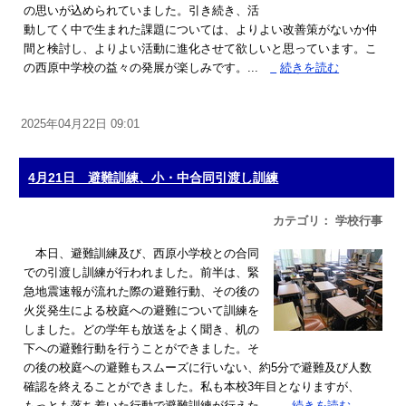
の思いが込められていました。引き続き、活
動してく中で生まれた課題については、よりよい改善策がないか仲
間と検討し、よりよい活動に進化させて欲しいと思っています。こ
の西原中学校の益々の発展が楽しみです。...
»
続きを読む
2025年04月22日 09:01
4月21日 避難訓練、小・中合同引渡し訓練
カテゴリ： 学校行事
本日、避難訓練及び、西原小学校との合同
での引渡し訓練が行われました。前半は、緊
急地震速報が流れた際の避難行動、その後の
火災発生による校庭への避難について訓練を
しました。どの学年も放送をよく聞き、机の
下への避難行動を行うことができました。そ
の後の校庭への避難もスムーズに行いない、約5分で避難及び人数
確認を終えることができました。私も本校3年目となりますが、
もっとも落ち着いた行動で避難訓練が行えた...
»
続きを読む