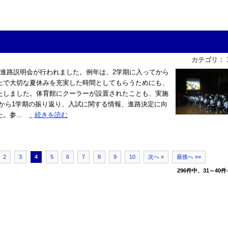
カテゴリ： 
進路説明会が行われました。例年は、2学期に入ってから
上で大切な夏休みを充実した時間としてもらうためにも、
たしました。体育館にクーラーが設置されたことも、実施
から1学期の振り返り、入試に関する情報、進路決定に向
参...
»
続きを読む
2
3
4
5
6
7
8
9
10
次へ »
最後へ »»
296件中、31～40件