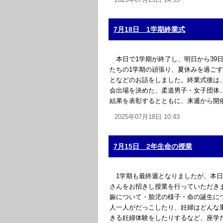
7月18日 1学期終業式
本日で1学期が終了し、明日から39
たちの1学期の頑張り、夏休みを過ご
となどのお話をしました。終業式後は
会出場を決めた、柔道男子・女子団体
結果を表彰するとともに、来週から開催
2025年07月18日 10:43
7月15日 2年生命の授業
1学期も最終週となりましたが、本日
さんをお招きし授業を行っていただき
娠について・胎児の様子・命の誕生に
人一人がだっこしたり、妊婦はどんな
きる妊婦体験をしたりするなど、座学だ