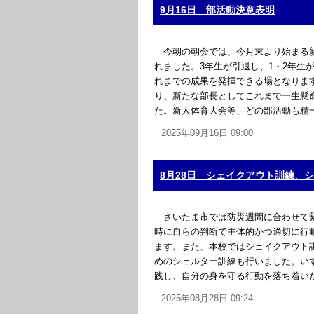
9月16日 部活動決意表明
今朝の朝会では、今月末より始まる新
れました。3年生が引退し、1・2年生
れまでの成果を発揮できる場となりま
り、新たな部長としてこれまで一生懸
た。新人体育大会等、どの部活動も精一杯
2025年09月16日 09:00
8月28日 シェイクアウト訓練、
さいたま市では防災週間に合わせて緊
時に自らの判断で主体的かつ適切に行
ます。また、本校ではシェイクアウト
めのシェルター訓練も行いました。い
践し、自分の身を守る行動を落ち着いた
2025年08月28日 09:24