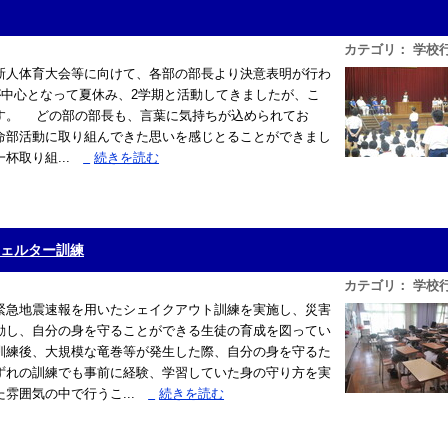
カテゴリ： 学校
人体育大会等に向けて、各部の部長より決意表明が行わ
が中心となって夏休み、2学期と活動してきましたが、こ
す。 どの部の部長も、言葉に気持ちが込められてお
命部活動に取り組んできた思いを感じとることができまし
取り組...
»
続きを読む
シェルター訓練
カテゴリ： 学校
急地震速報を用いたシェイクアウト訓練を実施し、災害
動し、自分の身を守ることができる生徒の育成を図ってい
訓練後、大規模な竜巻等が発生した際、自分の身を守るた
ずれの訓練でも事前に経験、学習していた身の守り方を実
雰囲気の中で行うこ...
»
続きを読む