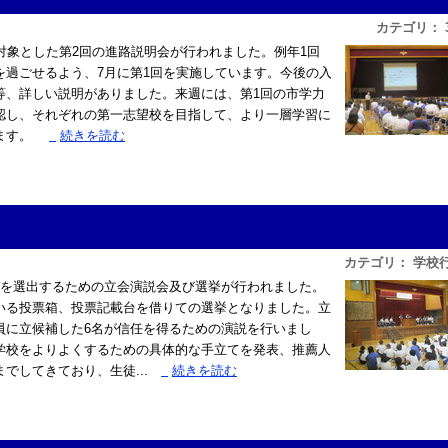
カテゴリ： 
対象とした第2回の進路説明会が行われました。例年1回
を過ごせるよう、7月に第1回を実施しています。今後の入
等、詳しい説明がありました。来週には、第1回の市学力
認し、それぞれの第一志望校を目指して、より一層学習に
ます。
»
続きを読む
カテゴリ： 学校
を選出するための立会演説会及び選挙が行われました。
いる投票箱、投票記載台を借りての選挙となりました。立
員に立候補した6名が信任を得るための演説を行いまし
学校をよりよくするための具体的な手立てを発表、推薦人
でしてきており、生徒...
»
続きを読む