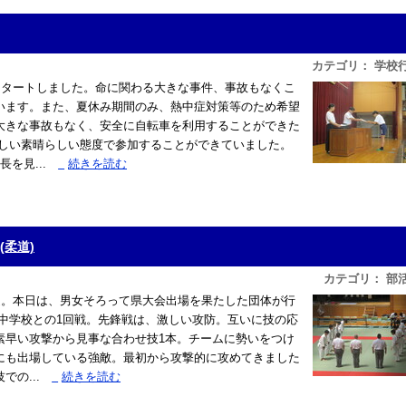
カテゴリ： 学校
スタートしました。命に関わる大きな事件、事故もなくこ
います。また、夏休み期間のみ、熱中症対策等のため希望
大きな事故もなく、安全に自転車を利用することができた
しい素晴らしい態度で参加することができていました。
を見...
»
続きを読む
(柔道)
カテゴリ： 部
道。本日は、男女そろって県大会出場を果たした団体が行
中学校との1回戦。先鋒戦は、激しい攻防。互いに技の応
素早い攻撃から見事な合わせ技1本。チームに勢いをつけ
にも出場している強敵。最初から攻撃的に攻めてきました
の...
»
続きを読む