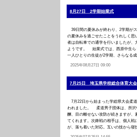
8月27日 2学期始業式
39日間の夏休みが終わり、2学期が
の夏休みを過ごせたことをうれしく思
者は自転車での通学を行いましたが、
ようです。 始業式では、西原中生ら
一人ひとりの生徒が2学期、さらなる成長
2025年08月27日 09:00
7月25日 埼玉県学校総合体育大会
7月22日から始まった学総県大会柔
われました。 柔道男子団体は、所沢
酬、目の離せない攻防が続きますが、
てくれます。次鋒戦の相手は、個人戦
が、落ち着いた対応。互いの技から寝技で
2025年07月25日 14:55