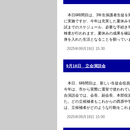
本日6時間目は、3年生保護者生徒を
に実施ですが、今年は充実した夏休み
試までのスケジュール、必要な手続き
検査が行われます。夏休みの成果を確
身を入れた生活となることを願ってい
2025年09月19日 15:30
9月18日 立会演説会
本日、6時間目は、新しい生徒会役員
今年は、市から実際に選挙で使われて
合演説会では、会長、副会長、本部役
た。どの立候補者もこれからの西原中
は、立候補者がどのような行動をこれま
2025年09月18日 15:00