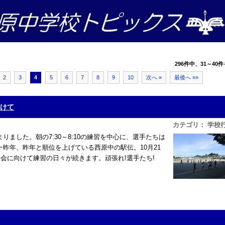
296件中、31～40件
2
3
4
5
6
7
8
9
10
次へ »
最後へ »»
向けて
カテゴリ： 学校
ました。朝の7:30～8:10の練習を中心に、選手たちは
昨年、昨年と順位を上げている西原中の駅伝。10月21
大会に向けて練習の日々が続きます。頑張れ!選手たち!