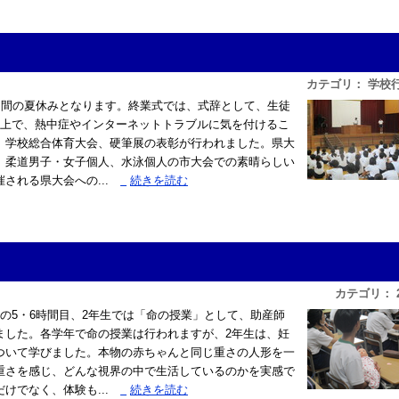
カテゴリ： 学校
日間の夏休みとなります。終業式では、式辞として、生徒
す上で、熱中症やインターネットトラブルに気を付けるこ
、学校総合体育大会、硬筆展の表彰が行われました。県大
、柔道男子・女子個人、水泳個人の市大会での素晴らしい
される県大会への...
»
続きを読む
カテゴリ： 
の5・6時間目、2年生では「命の授業」として、助産師
ました。各学年で命の授業は行われますが、2年生は、妊
ついて学びました。本物の赤ちゃんと同じ重さの人形を一
重さを感じ、どんな視界の中で生活しているのかを実感で
けでなく、体験も...
»
続きを読む